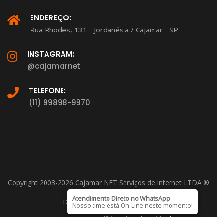
ENDEREÇO:
Rua Rhodes, 131 - Jordanésia / Cajamar - SP
INSTAGRAM:
@cajamarnet
TELEFONE:
(11) 99898-9870
Copyright 2003-2026 Cajamar NET Serviços de Internet LTDA ®
CNPJ: 15.221.026/0001-37
Atendimento Direto no WhatsApp
D-U-N-S Number 901254899
Nosso time está On-Line neste momento!