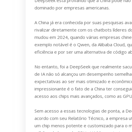
DeepSeek está provando que a China pode não
dominado por empresas americanas.
A China já era conhecida por suas pesquisas a
rivalizar diretamente com os chatbots líderes
mudou em 2024, quando várias empresas chine
exemplo notável é o Qwen, da Alibaba Cloud, q
eficiência e por ser uma alternativa de código 
No entanto, foi a DeepSeek que realmente sacu
de IA não só alcançou um desempenho semelh
expectativas ao ser mais otimizado e econômico
impressionante é o fato de a China ter consegu
acesso aos chips mais avançados, como as GPU
Sem acesso a essas tecnologias de ponta, a D
acordo com seu Relatório Técnico, a empresa 
um chip menos potente e customizado para o m