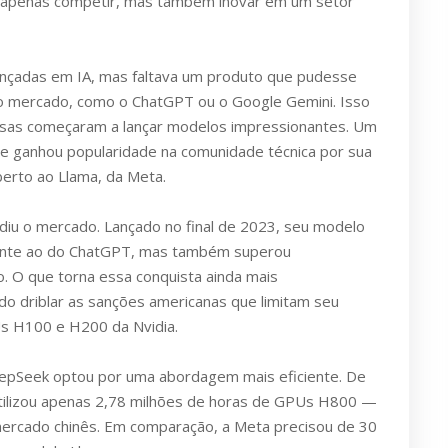
 apenas competir, mas também inovar em um setor
vançadas em IA, mas faltava um produto que pudesse
 do mercado, como o ChatGPT ou o Google Gemini. Isso
sas começaram a lançar modelos impressionantes. Um
ue ganhou popularidade na comunidade técnica por sua
aberto ao Llama, da Meta.
diu o mercado. Lançado no final de 2023, seu modelo
ante ao do ChatGPT, mas também superou
. O que torna essa conquista ainda mais
ido driblar as sanções americanas que limitam seu
s H100 e H200 da Nvidia.
eepSeek optou por uma abordagem mais eficiente. De
utilizou apenas 2,78 milhões de horas de GPUs H800 —
ercado chinês. Em comparação, a Meta precisou de 30