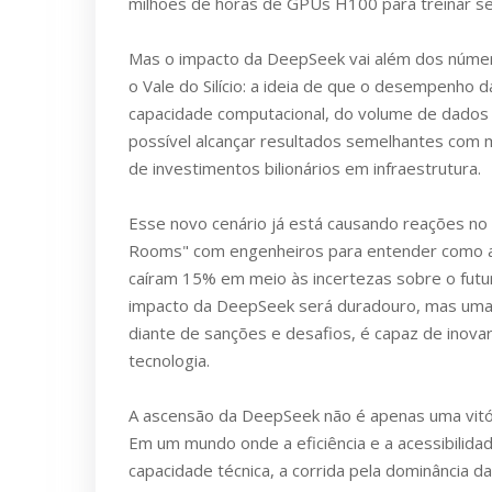
milhões de horas de GPUs H100 para treinar s
Mas o impacto da DeepSeek vai além dos númer
o Vale do Silício: a ideia de que o desempenho 
capacidade computacional, do volume de dados
possível alcançar resultados semelhantes com 
de investimentos bilionários em infraestrutura.
Esse novo cenário já está causando reações no V
Rooms" com engenheiros para entender como a 
caíram 15% em meio às incertezas sobre o futur
impacto da DeepSeek será duradouro, mas uma 
diante de sanções e desafios, é capaz de inov
tecnologia.
A ascensão da DeepSeek não é apenas uma vitória
Em um mundo onde a eficiência e a acessibilida
capacidade técnica, a corrida pela dominância 