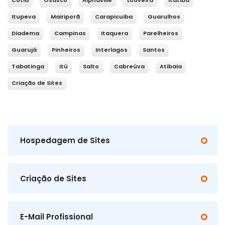
Cotia
Osasco
Alphaville
Louveira
Itatiba
Itupeva
Mairiporã
Carapicuiba
Guarulhos
Diadema
Campinas
Itaquera
Parelheiros
Guarujá
Pinheiros
Interlagos
Santos
Tabatinga
Itú
Salto
Cabreúva
Atibaia
Criação de Sites
Hospedagem de Sites
Criação de Sites
E-Mail Profissional