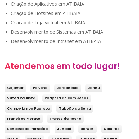
Criação de Aplicativos em
ATIBAIA
Criação de Hotsites em
ATIBAIA
Criação de Loja Virtual em
ATIBAIA
Desenvolvimento de Sistemas em
ATIBAIA
Desenvolvimento de Intranet em
ATIBAIA
Atendemos em todo lugar!
Cajamar
Polvilho
Jordanésia
Jarinú
Vázea Paulista
Pirapora do Bom Jesus
Campo Limpo Paulista
Taboão da Serra
Francisco Morato
Franco da Rocha
Santana de Parnaíba
Jundiaí
Barueri
Caieiras