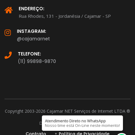
ENDEREÇO:
Rua Rhodes, 131 - Jordanésia / Cajamar - SP
INSTAGRAM:
@cajamarnet
TELEFONE:
(11) 99898-9870
Copyright 2003-2026 Cajamar NET Serviços de Internet LTDA ®
CNPJ: 15.221.026/0001-37
Atendimento Direto no WhatsApp
D-U-N-S Number 901254899
Nosso time está On-Line neste momento!
Contrato
Política de Privacidade