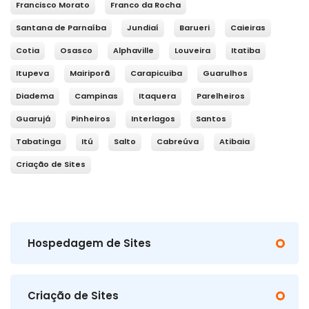
Francisco Morato
Franco da Rocha
Santana de Parnaíba
Jundiaí
Barueri
Caieiras
Cotia
Osasco
Alphaville
Louveira
Itatiba
Itupeva
Mairiporã
Carapicuiba
Guarulhos
Diadema
Campinas
Itaquera
Parelheiros
Guarujá
Pinheiros
Interlagos
Santos
Tabatinga
Itú
Salto
Cabreúva
Atibaia
Criação de Sites
Hospedagem de Sites
Criação de Sites